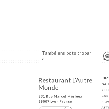
També ens pots trobar
a…
Restaurant L’Autre
INIC
GAL
Monde
RES
CAR
231 Rue Marcel Mérieux
69007 Lyon France
PRI
AFT