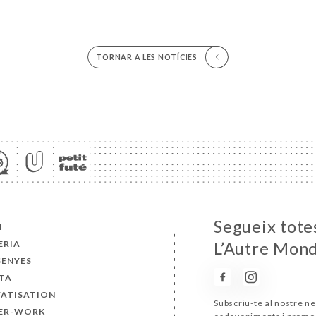
TORNAR A LES NOTÍCIES
Segueix totes
I
ERIA
L’Autre Mon
SENYES
TA
VATISATION
Subscriu-te al nostre ne
ER-WORK