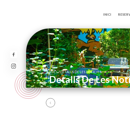
INICI
RESER
/
INICI
DETALLS DE LES NOTÍCIES
Detalls De Les Not