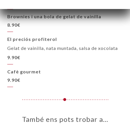
7.90€
Brownies i una bola de gelat de vainilla
8.90€
El preciós profiterol
Gelat de vainilla, nata muntada, salsa de xocolata
9.90€
Cafè gourmet
9.90€
També ens pots trobar a…