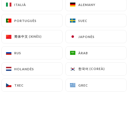
ITALIÀ
ITALIÀ
ALEMANY
ALEMANY
PORTUGUÈS
PORTUGUÈS
SUEC
SUEC
ELS NOSTRES ENTRANTS
Gaspatxo de carbassó verd amb crema agra
简体中文 (XINÈS)
简体中文 (XINÈS)
JAPONÈS
JAPONÈS
Vegetarià
6.90€
RUS
RUS
ÀRAB
ÀRAB
Maionesa d'ou amb tòfona
한국어 (COREÀ)
한국어 (COREÀ)
HOLANDÈS
HOLANDÈS
Pernil amb trufa, brots de ruca
Opció vegetariana
TXEC
TXEC
GREC
GREC
7.90€
Òpera de salmó fumat
Pa blanc, crema de llimona i anet, salmó fumat,
crema d'alvocat