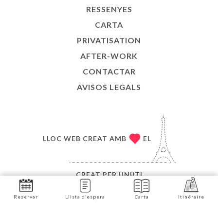
RESSENYES
CARTA
PRIVATISATION
AFTER-WORK
CONTACTAR
AVISOS LEGALS
LLOC WEB CREAT AMB
EL
CREAT PER
UNIITI
© COPYRIGHT :ANY - RESTAURANT L’AUTRE MONDE
Reservar
Llista d’espera
Carta
Itinéraire
- TOTS ELS DRETS RESERVATS