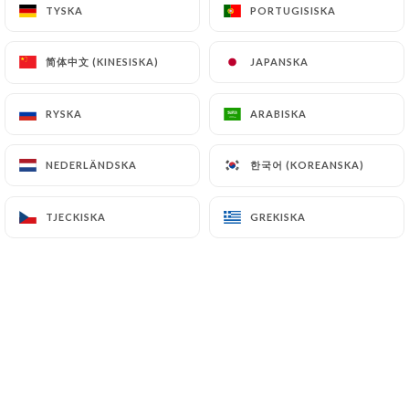
TYSKA
TYSKA
PORTUGISISKA
PORTUGISISKA
VÅRA FÖRRETTER
简体中文 (KINESISKA)
简体中文 (KINESISKA)
JAPANSKA
JAPANSKA
Grön zucchini-gazpacho med gräddfil
Vegetarian
RYSKA
RYSKA
ARABISKA
ARABISKA
6.90€
한국어 (KOREANSKA)
한국어 (KOREANSKA)
NEDERLÄNDSKA
NEDERLÄNDSKA
Äggmajonnäs med tryffel
Tryffelskinka, ruccolagroddar
TJECKISKA
TJECKISKA
GREKISKA
GREKISKA
Vegetariskt alternativ
7.90€
Rökt laxopera
Vitt bröd, citron- och dillkräm, rökt lax,
avokadokräm
8.90€