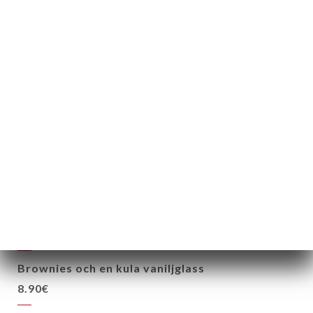
Citronkräm, krispig maräng, limecrumble
8.90€
Pannacotta
Jordgubbscoulis med yuzu
7.50€
Chokladtårta
Hasselnötspraliné
7.90€
Rombaba
7.90€
Brownies och en kula vaniljglass
8.90€