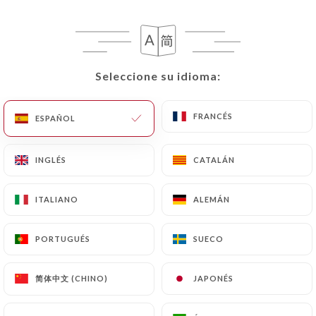
Seleccione su idioma:
Seleccione su idioma:
FRANCÉS
FRANCÉS
ESPAÑOL
ESPAÑOL
RESEÑA 459
INGLÉS
INGLÉS
CATALÁN
CATALÁN
BRASSERIE
ITALIANO
ITALIANO
ALEMÁN
ALEMÁN
231 Rue Marcel Mérieux
69007 Lyon France
PORTUGUÉS
PORTUGUÉS
SUECO
SUECO
简体中文 (CHINO)
简体中文 (CHINO)
JAPONÉS
JAPONÉS