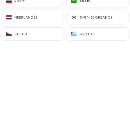
Une Brasserie Art Déco et sa
RUSO
RUSO
ÁRABE
ÁRABE
fabuleuse terrasse. Cuisine de
saison, Apéro-Tapas et privatisation.
한국어 (COREANO)
한국어 (COREANO)
NEERLANDÉS
NEERLANDÉS
CHECO
CHECO
GRIEGO
GRIEGO
¿Quiénes somos?
Restaurant L'Autre Monde,
un
endroit exceptionnel pour se retrouver entre
amis autour de bons plats. Notre magnifique
salle centenaire style Art-Déco révèle
une incroyable terrasse arborée de 500
m2. Niché dans le quartier de Gerland à
Lyon, à quelques pas du stade du LOU ou de