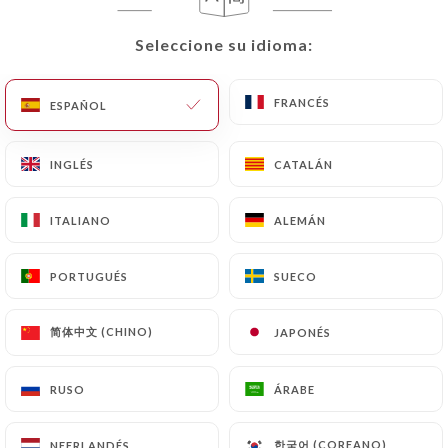
Seleccione su idioma:
Seleccione su idioma:
Valoración de Colette O.
C
4/5
FRANCÉS
FRANCÉS
ESPAÑOL
ESPAÑOL
06/07/2026
•
09:51
INGLÉS
INGLÉS
CATALÁN
CATALÁN
Valoración de Florence F.
F
4/5
ITALIANO
ITALIANO
ALEMÁN
ALEMÁN
Très bien
PORTUGUÉS
PORTUGUÉS
SUECO
SUECO
05/07/2026
•
08:47
简体中文 (CHINO)
简体中文 (CHINO)
JAPONÉS
JAPONÉS
Valoración de Caroline M.
C
4/5
Terrasse très agréable , service nickel et
RUSO
RUSO
ÁRABE
ÁRABE
plat très bon ! Attention beaucoup de
moustiques
한국어 (COREANO)
한국어 (COREANO)
NEERLANDÉS
NEERLANDÉS