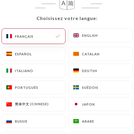
Choisissez votre langue:
Choisissez votre langue:
Colette O. a noté
C
4/5
ENGLISH
ENGLISH
FRANÇAIS
FRANÇAIS
06/07/2026
•
09:51
ESPAÑOL
ESPAÑOL
CATALAN
CATALAN
Florence F. a noté
F
4/5
ITALIANO
ITALIANO
DEUTSH
DEUTSH
Très bien
05/07/2026
•
08:47
PORTUGUÊS
PORTUGUÊS
SUÉDOIS
SUÉDOIS
Caroline M. a noté
C
简体中文 (CHINESE)
简体中文 (CHINESE)
JAPON
JAPON
4/5
Terrasse très agréable , service nickel et
RUSSIE
RUSSIE
ARABE
ARABE
plat très bon ! Attention beaucoup de
moustiques