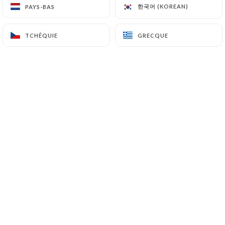
한국어 (KOREAN)
한국어 (KOREAN)
PAYS-BAS
PAYS-BAS
05/07/2026
•
06:58
TCHÉQUIE
TCHÉQUIE
GRECQUE
GRECQUE
Nathalie P. a noté
N
4/5
Cadre incroyable, terrasse très agréable,
un monde à part, Assiette falafel peu
copieuse, ne valait pas les 17 euros : 4
feuilles de salade verte + 3 falafels (Peut
être dû à l’heure tardive de notre arrivée ?
22h) - pot de rosé frais mais comptez tout
de même 16€.
04/07/2026
•
06:48
Marie F. a noté
M
4/5