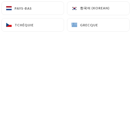
Monde
한국어 (KOREAN)
한국어 (KOREAN)
PAYS-BAS
PAYS-BAS
231 Rue Marcel Mérieux
69007 Lyon France
TCHÉQUIE
TCHÉQUIE
GRECQUE
GRECQUE
+33478726246
Nom
Email