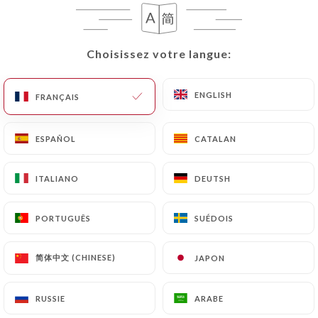
FR
MENU
Choisissez votre langue:
Choisissez votre langue:
ENGLISH
ENGLISH
FRANÇAIS
FRANÇAIS
/
ACCUEIL
CONTACT
ESPAÑOL
ESPAÑOL
CATALAN
CATALAN
Contact
ITALIANO
ITALIANO
DEUTSH
DEUTSH
PORTUGUÊS
PORTUGUÊS
SUÉDOIS
SUÉDOIS
简体中文 (CHINESE)
简体中文 (CHINESE)
JAPON
JAPON
Restaurant L’Autre
RUSSIE
RUSSIE
ARABE
ARABE