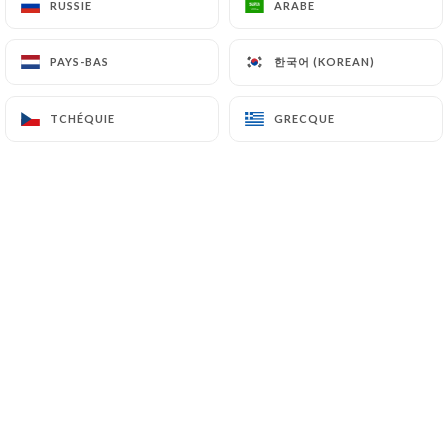
Une Brasserie Art Déco et sa
RUSSIE
RUSSIE
ARABE
ARABE
fabuleuse terrasse. Cuisine de
saison, Apéro-Tapas et privatisation.
한국어 (KOREAN)
한국어 (KOREAN)
PAYS-BAS
PAYS-BAS
TCHÉQUIE
TCHÉQUIE
GRECQUE
GRECQUE
Qui sommes nous?
Restaurant L'Autre Monde,
un
endroit exceptionnel pour se retrouver entre
amis autour de bons plats. Notre magnifique
salle centenaire style Art-Déco révèle
une incroyable terrasse arborée de 500
m2. Niché dans le quartier de Gerland à
Lyon, à quelques pas du stade du LOU ou de