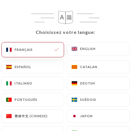
Choisissez votre langue:
Choisissez votre langue:
ENGLISH
ENGLISH
FRANÇAIS
FRANÇAIS
459 AVIS
ESPAÑOL
ESPAÑOL
CATALAN
CATALAN
BRASSERIE
ITALIANO
ITALIANO
DEUTSH
DEUTSH
231 Rue Marcel Mérieux
69007 Lyon France
PORTUGUÊS
PORTUGUÊS
SUÉDOIS
SUÉDOIS
简体中文 (CHINESE)
简体中文 (CHINESE)
JAPON
JAPON