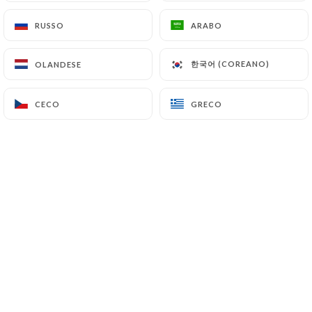
IT
RUSSO
RUSSO
ARABO
ARABO
MENU
한국어 (COREANO)
한국어 (COREANO)
OLANDESE
OLANDESE
CECO
CECO
GRECO
GRECO
/
PAGINA INIZIALE
DETTAGLI EVENTO
Dettagli Evento