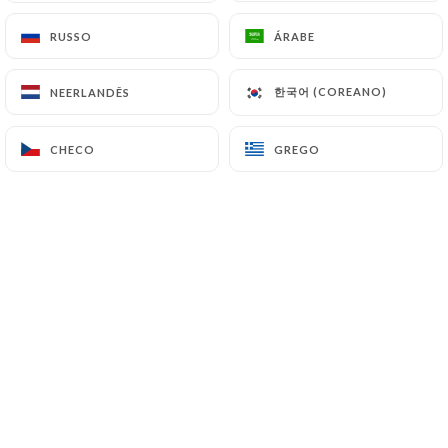
PT
RUSSO
RUSSO
ÁRABE
ÁRABE
MENU
한국어 (COREANO)
한국어 (COREANO)
NEERLANDÊS
NEERLANDÊS
CHECO
CHECO
GREGO
GREGO
/
PÁGINA INICIAL
DETALHES DO EVENTO
Detalhes Do Evento