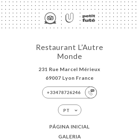
A
Restaurant L’Autre
Monde
RVAR
ERIA
231 Rue Marcel Mérieux
IAÇÃO
69007 Lyon France
NU
+33478726246
ISATION
-WORK
PT
ACTO
PÁGINA INICIAL
GALERIA