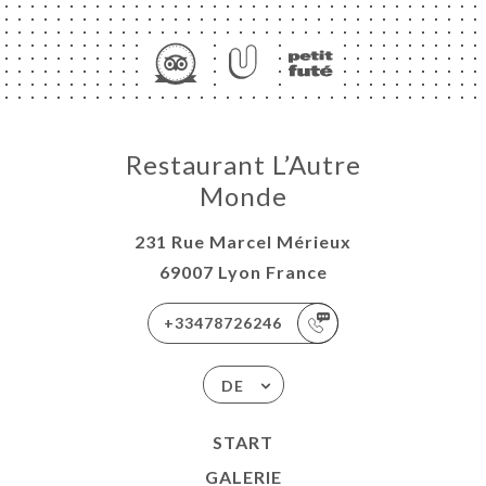
ART
Restaurant L’Autre
VIEREN
Monde
ERIE
231 Rue Marcel Mérieux
RTUNG
69007 Lyon France
NÜ
ISATION
+33478726246
-WORK
DE
TAKT
START
GALERIE