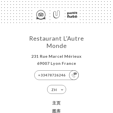
页
Restaurant L’Autre
订
Monde
库
231 Rue Marcel Mérieux
价
69007 Lyon France
单
+33478726246
ISATION
-WORK
ZH
系人
主页
图库