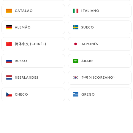
CATALÃO
CATALÃO
ITALIANO
ITALIANO
PT
MENU
ALEMÃO
ALEMÃO
SUECO
SUECO
简体中文 (CHINÊS)
简体中文 (CHINÊS)
JAPONÊS
JAPONÊS
/
PÁGINA INICIAL
PRIVATISATION
RUSSO
RUSSO
ÁRABE
ÁRABE
Privatisation
한국어 (COREANO)
한국어 (COREANO)
NEERLANDÊS
NEERLANDÊS
CHECO
CHECO
GREGO
GREGO
Un lieu idéal pour organiser
vos événements privés ou
professionnels à Lyon!