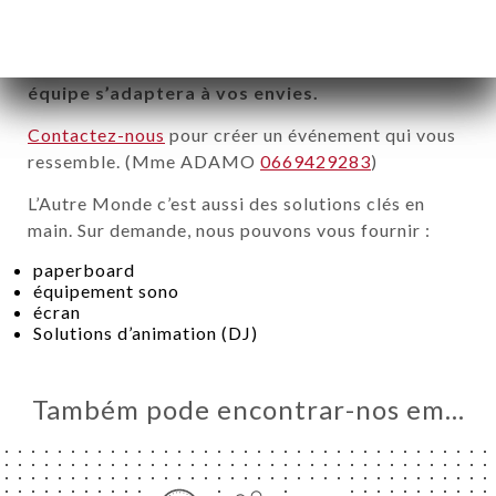
IAÇÃO
budget.
NU
Parce que votre événement est unique, notre
ISATION
équipe s’adaptera à vos envies.
-WORK
Contactez-nous
pour créer un événement qui vous
ACTO
ressemble. (Mme ADAMO
0669429283
)
L’Autre Monde c’est aussi des solutions clés en
main. Sur demande, nous pouvons vous fournir :
paperboard
équipement sono
écran
Solutions d’animation (DJ)
Também pode encontrar-nos em…