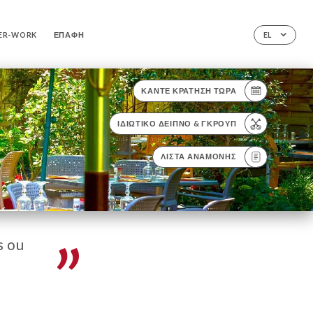
ER-WORK
ΕΠΑΦΉ
EL
ΚΆΝΤΕ ΚΡΆΤΗΣΗ ΤΏΡΑ
ΙΔΙΩΤΙΚΌ ΔΕΊΠΝΟ & ΓΚΡΟΥΠ
ΛΊΣΤΑ ΑΝΑΜΟΝΉΣ
s ou