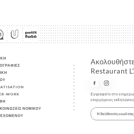
ΙΚΉ
Ακολουθήστε
ΟΓΡΑΦΊΕΣ
Restaurant 
ΤΙΚΉ
ΟΎ
VATISATION
ER-WORK
Εγγραφείτε στο ενημερωτ
επερχόμενες εκδηλώσεις
ΦΉ
ΚΟΙΝΏΣΕΙΣ ΝΟΜΙΚΟΎ
ΙΕΧΟΜΈΝΟΥ