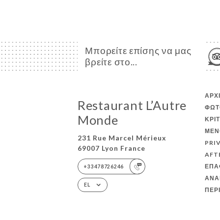
Μπορείτε επίσης να μας
βρείτε στο...
ΑΡΧ
Restaurant L’Autre
ΦΩΤ
Monde
ΚΡΙ
ΜΕΝ
231 Rue Marcel Mérieux
PRI
69007 Lyon France
AFT
ΕΠΑ
+33478726246
ΑΝΑ
EL
ΠΕΡ