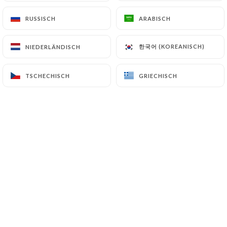
DE
RUSSISCH
RUSSISCH
ARABISCH
ARABISCH
MENÜ
한국어 (KOREANISCH)
한국어 (KOREANISCH)
NIEDERLÄNDISCH
NIEDERLÄNDISCH
TSCHECHISCH
TSCHECHISCH
GRIECHISCH
GRIECHISCH
/
START
EVENTDETAILS
Eventdetails