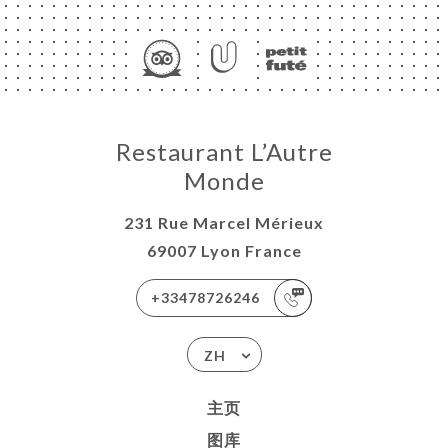
页
Restaurant L’Autre
订
Monde
库
231 Rue Marcel Mérieux
价
69007 Lyon France
单
+33478726246
ISATION
-WORK
ZH
系人
主页
图库