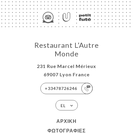
ΙΚΉ
Restaurant L’Autre
ΤΗΣΗ
Monde
ΡΑΦΊΕΣ
231 Rue Marcel Mérieux
ΤΙΚΉ
69007 Lyon France
ΝΟΎ
ISATION
+33478726246
-WORK
EL
ΑΦΉ
ΑΡΧΙΚΉ
ΦΩΤΟΓΡΑΦΊΕΣ