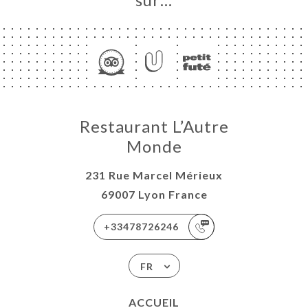
UEIL
Restaurant L’Autre
RVER
Monde
ERIE
IS
231 Rue Marcel Mérieux
RTE
69007 Lyon France
ISATION
+33478726246
-WORK
TACT
FR
ACCUEIL